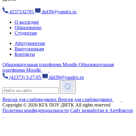
4237332705
dpl39@yandex.ru
О колледже
Образование
Студентам
Абитуриентам
Выпускникам
Контакты
Образовательная платформа Moodle
Образовательная
платформа Moodle
(42373) 3-27-05
dpl39@yandex.ru
Версия для слабовидящих
Версия для слабовидящих
Copyright © 2026
КГА ПОУ ДИТК
All rights reserved
Политика конфиденциальности
Сайт разработан в АртФактор