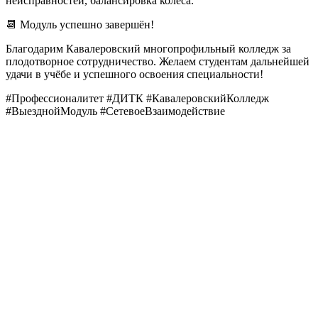
неисправностей, балансировка колеса.
📆 Модуль успешно завершён!
Благодарим Кавалеровский многопрофильный колледж за
плодотворное сотрудничество. Желаем студентам дальнейшей
удачи в учёбе и успешного освоения специальности!
#Профессионалитет #ДИТК #КавалеровскийКолледж
#ВыезднойМодуль #СетевоеВзаимодействие