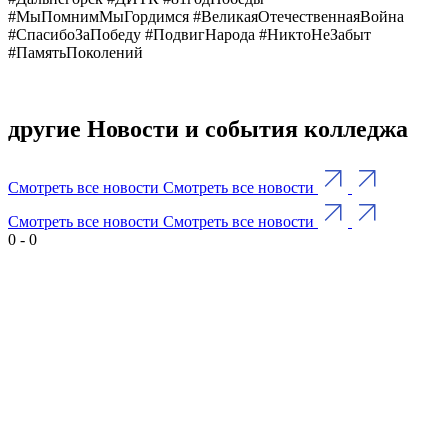
#МыПомнимМыГордимся #ВеликаяОтечественнаяВойна
#СпасибоЗаПобеду #ПодвигНарода #НиктоНеЗабыт
#ПамятьПоколений
другие Новости и события колледжа
Смотреть все новости
Смотреть все новости
Смотреть все новости
Смотреть все новости
0
-
0