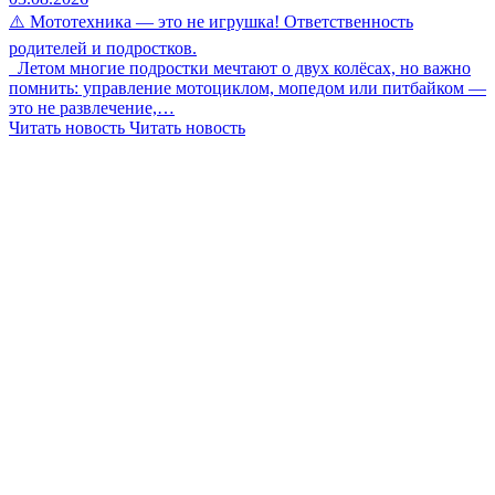
⚠️ Мототехника — это не игрушка! Ответственность
родителей и подростков.
Летом многие подростки мечтают о двух колёсах, но важно
помнить: управление мотоциклом, мопедом или питбайком —
это не развлечение,…
Читать новость
Читать новость