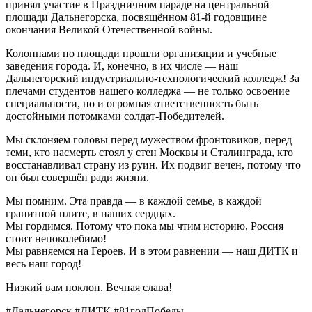
принял участие в Праздничном параде на центральной
площади Дальнегорска, посвящённом 81-й годовщине
окончания Великой Отечественной войны.
Колоннами по площади прошли организации и учебные
заведения города. И, конечно, в их числе — наш
Дальнегорский индустриально-технологический колледж! За
плечами студентов нашего колледжа — не только освоение
специальности, но и огромная ответственность быть
достойными потомками солдат-Победителей.
Мы склоняем головы перед мужеством фронтовиков, перед
теми, кто насмерть стоял у стен Москвы и Сталинграда, кто
восстанавливал страну из руин. Их подвиг вечен, потому что
он был совершён ради жизни.
Мы помним. Эта правда — в каждой семье, в каждой
гранитной плите, в наших сердцах.
Мы гордимся. Потому что пока мы чтим историю, Россия
стоит непоколебимо!
Мы равняемся на Героев. И в этом равнении — наш ДИТК и
весь наш город!
Низкий вам поклон. Вечная слава!
#Дальнегорск #ДИТК #81годПобеды