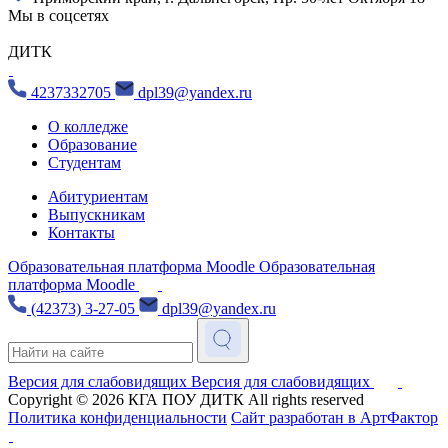
Мы в соцсетях
ДИТК
4237332705
dpl39@yandex.ru
О колледже
Образование
Студентам
Абитуриентам
Выпускникам
Контакты
Образовательная платформа Moodle
Образовательная
платформа Moodle
(42373) 3-27-05
dpl39@yandex.ru
Версия для слабовидящих
Версия для слабовидящих
Copyright © 2026
КГА ПОУ ДИТК
All rights reserved
Политика конфиденциальности
Сайт разработан в АртФактор