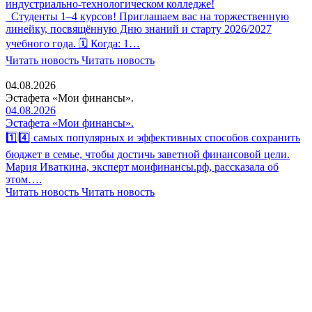
индустриально-технологическом колледже!
Студенты 1–4 курсов! Приглашаем вас на торжественную
линейку, посвящённую Дню знаний и старту 2026/2027
учебного года. 🗓 Когда: 1…
Читать новость
Читать новость
04.08.2026
Эстафета «Мои финансы».
04.08.2026
Эстафета «Мои финансы».
1️⃣4️⃣ самых популярных и эффективных способов сохранить
бюджет в семье, чтобы достичь заветной финансовой цели.
Мария Иваткина, эксперт моифинансы.рф, рассказала об
этом….
Читать новость
Читать новость