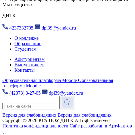
Мы в соцсетях
ДИТК
4237332705
dpl39@yandex.ru
О колледже
Образование
Студентам
Абитуриентам
Выпускникам
Контакты
Образовательная платформа Moodle
Образовательная
платформа Moodle
(42373) 3-27-05
dpl39@yandex.ru
Версия для слабовидящих
Версия для слабовидящих
Copyright © 2026
КГА ПОУ ДИТК
All rights reserved
Политика конфиденциальности
Сайт разработан в АртФактор