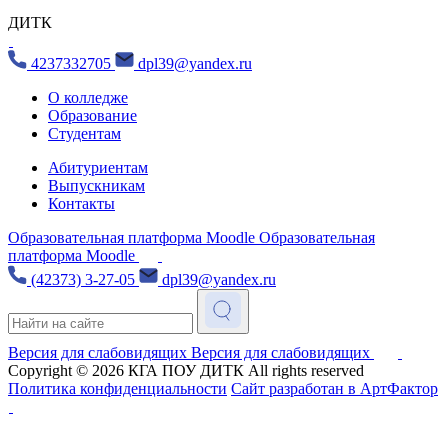
ДИТК
4237332705
dpl39@yandex.ru
О колледже
Образование
Студентам
Абитуриентам
Выпускникам
Контакты
Образовательная платформа Moodle
Образовательная
платформа Moodle
(42373) 3-27-05
dpl39@yandex.ru
Версия для слабовидящих
Версия для слабовидящих
Copyright © 2026
КГА ПОУ ДИТК
All rights reserved
Политика конфиденциальности
Сайт разработан в АртФактор