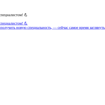
специалистом! 💪
специалистом! 💪
ет получить новую специальность, — сейчас самое время загляну