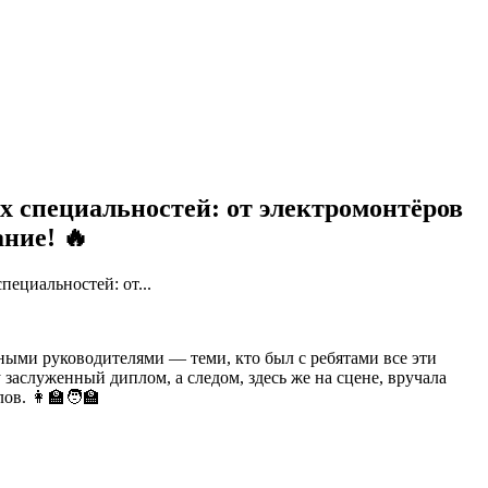
х специальностей: от электромонтёров
ние! 🔥
ециальностей: от...
ыми руководителями — теми, кто был с ребятами все эти
аслуженный диплом, а следом, здесь же на сцене, вручала
в. 👩‍🏫🧑‍🏫