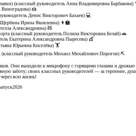
лавки) (классный руководитель Анна Владимировна Барбакова) 
 Виноградова) 🍰
уководитель Денис Викторович Бахаев) 💻
 Щербина Ирина Яковлевна) 👩‍🏫
телла Александровна) 🧸
орта (классный руководитель Полина Викторовна Белай) 🚗
тель Екатерина Александровна Пыресева) 💇
тьяна Юрьевна Киселёва) 🏋️
х (классный руководитель Михаил Михайлович Пирогов) ⛏️
ков. Они выходили к микрофону с горящими глазами и дрожью 
евную заботу; своих классных руководителей — за терпение, душ
 через всю жизнь!
ыпуск2026