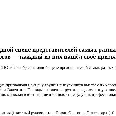
дной сцене представителей самых разны
гогов — каждый из них нашёл своё призва
ПО 2026 собрал на одной сцене представителей самых разных сп
е приглашали на сцену группы выпускников вместе с их классн
ева Валентина Геннадьевна лично вручала каждому выпускнику з
имый вклад в воспитание и становление будущих профессионало
вания (классный руководитель Роман Олегович Энгельгардт) ⚡