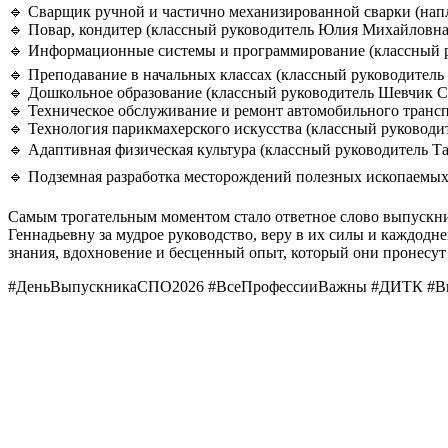
🔹 Сварщик ручной и частично механизированной сварки (нап
🔹 Повар, кондитер (классный руководитель Юлия Михайловна
🔹 Информационные системы и программирование (классный р
🔹 Преподавание в начальных классах (классный руководитель
🔹 Дошкольное образование (классный руководитель Шевчик С
🔹 Техническое обслуживание и ремонт автомобильного трансп
🔹 Технология парикмахерского искусства (классный руководи
🔹 Адаптивная физическая культура (классный руководитель Та
🔹 Подземная разработка месторождений полезных ископаемы
Самым трогательным моментом стало ответное слово выпускни
Геннадьевну за мудрое руководство, веру в их силы и каждодн
знания, вдохновение и бесценный опыт, который они пронесут
#ДеньВыпускникаСПО2026 #ВсеПрофессииВажны #ДИТК #В