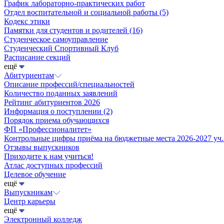
График лабораторно-практических работ
Отдел воспитательной и социальной работы
(5)
Кодекс этики
Памятки для студентов и родителей
(16)
Студенческое самоуправление
Студенческий Спортивный Клуб
Расписание секций
ещё
Абитуриентам
Описание профессий/специальностей
Количество поданных заявлений
Рейтинг абитуриентов 2026
Информация о поступлении
(2)
Порядок приема обучающихся
ФП «Профессионалитет»
Контрольные цифры приёма на бюджетные места 2026-2027 уч.
Отзывы выпускников
Приходите к нам учиться!
Атлас доступных профессий
Целевое обучение
ещё
Выпускникам
Центр карьеры
ещё
Электронный колледж