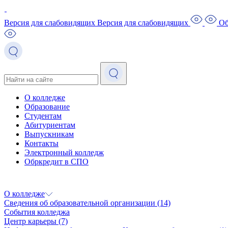
Версия для слабовидящих
Версия для слабовидящих
Об
О колледже
Образование
Студентам
Абитуриентам
Выпускникам
Контакты
Электронный колледж
Обркредит в СПО
О колледже
Сведения об образовательной организации
(14)
События колледжа
Центр карьеры
(7)