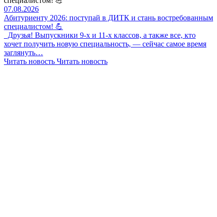
специалистом! 💪
07.08.2026
Абитуриенту 2026: поступай в ДИТК и стань востребованным
специалистом! 💪
Друзья! Выпускники 9-х и 11-х классов, а также все, кто
хочет получить новую специальность, — сейчас самое время
заглянуть…
Читать новость
Читать новость