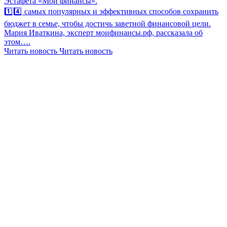
Эстафета «Мои финансы».
1️⃣4️⃣ самых популярных и эффективных способов сохранить
бюджет в семье, чтобы достичь заветной финансовой цели.
Мария Иваткина, эксперт моифинансы.рф, рассказала об
этом….
Читать новость
Читать новость