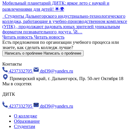
Мобильный планетарий ДИТК: яркое лето с наукой и
развлечениями для детей! 🌟🌍
Студенты Дальнегорского индустриально-технологического
колледжа, работающие в учебно-производственном комплексе
(УПК) , продолжают радовать юных зрителей уникальным
форматом познавательного досуга. 🚀…
Читать новость
Читать новость
Есть предложения по организации учебного процесса
или
знаете, как сделать колледж лучше?
Написать о проблеме
Написать о проблеме
Контакты
4237332705
dpl39@yandex.ru
Приморский край, г. Дальнегорск, Пр. 50-лет Октября 18
Мы в соцсетях
ДИТК
4237332705
dpl39@yandex.ru
О колледже
Образование
Студентам