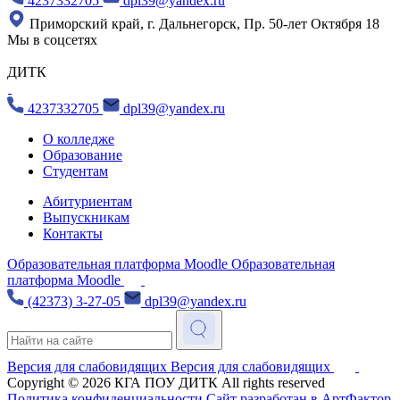
4237332705
dpl39@yandex.ru
Приморский край, г. Дальнегорск, Пр. 50-лет Октября 18
Мы в соцсетях
ДИТК
4237332705
dpl39@yandex.ru
О колледже
Образование
Студентам
Абитуриентам
Выпускникам
Контакты
Образовательная платформа Moodle
Образовательная
платформа Moodle
(42373) 3-27-05
dpl39@yandex.ru
Версия для слабовидящих
Версия для слабовидящих
Copyright © 2026
КГА ПОУ ДИТК
All rights reserved
Политика конфиденциальности
Сайт разработан в АртФактор