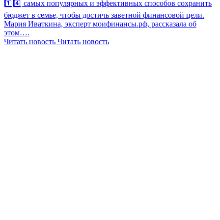
1️⃣4️⃣ самых популярных и эффективных способов сохранить
бюджет в семье, чтобы достичь заветной финансовой цели.
Мария Иваткина, эксперт моифинансы.рф, рассказала об
этом….
Читать новость
Читать новость