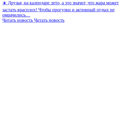
☀️ Друзья, на календаре лето, а это значит, что жара может
застать врасплох! Чтобы прогулки и активный отдых не
омрачились…
Читать новость
Читать новость