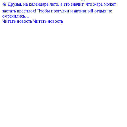
☀️ Друзья, на календаре лето, а это значит, что жара может
застать врасплох! Чтобы прогулки и активный отдых не
омрачились…
Читать новость
Читать новость