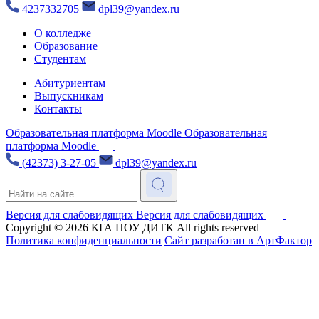
4237332705
dpl39@yandex.ru
О колледже
Образование
Студентам
Абитуриентам
Выпускникам
Контакты
Образовательная платформа Moodle
Образовательная
платформа Moodle
(42373) 3-27-05
dpl39@yandex.ru
Версия для слабовидящих
Версия для слабовидящих
Copyright © 2026
КГА ПОУ ДИТК
All rights reserved
Политика конфиденциальности
Сайт разработан в АртФактор