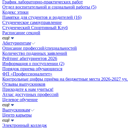
График лабораторно-практических работ
Отдел воспитательной и социальной работы
(5)
Кодекс этики
Памятки для студентов и родителей
(16)
Студенческое самоуправление
Студенческий Спортивный Клуб
Расписание секций
ещё
Абитуриентам
Описание профессий/специальностей
Количество поданных заявлений
Рейтинг абитуриентов 2026
Информация о поступлении
(2)
Порядок приема обучающихся
ФП «Профессионалитет»
Контрольные цифры приёма на бюджетные места 2026-2027 уч.
Отзывы выпускников
Приходите к нам учиться!
Атлас доступных профессий
Целевое обучение
ещё
Выпускникам
Центр карьеры
ещё
Электронный колледж