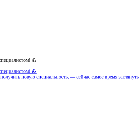
специалистом! 💪
специалистом! 💪
ет получить новую специальность, — сейчас самое время загляну