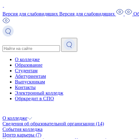
Версия для слабовидящих
Версия для слабовидящих
Об
О колледже
Образование
Студентам
Абитуриентам
Выпускникам
Контакты
Электронный колледж
Обркредит в СПО
О колледже
Сведения об образовательной организации
(14)
События колледжа
Центр карьеры
(7)