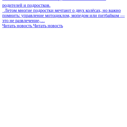
родителей и подростков.
Летом многие подростки мечтают о двух колёсах, но важно
помнить: управление мотоциклом, мопедом или питбайком —
это не развлечение,…
Читать новость
Читать новость