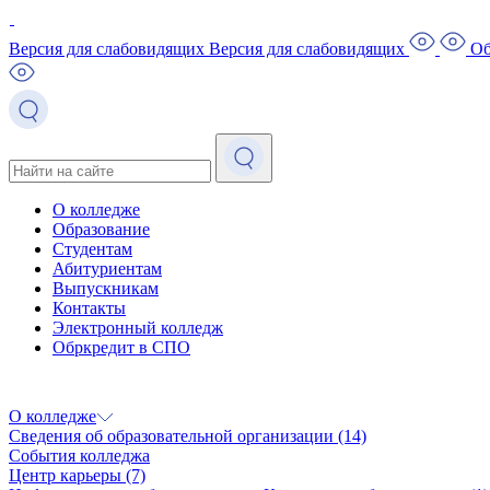
Версия для слабовидящих
Версия для слабовидящих
Об
О колледже
Образование
Студентам
Абитуриентам
Выпускникам
Контакты
Электронный колледж
Обркредит в СПО
О колледже
Сведения об образовательной организации
(14)
События колледжа
Центр карьеры
(7)