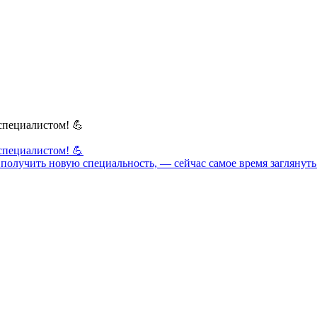
специалистом! 💪
специалистом! 💪
ет получить новую специальность, — сейчас самое время загляну