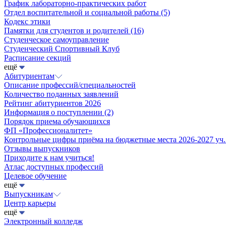
График лабораторно-практических работ
Отдел воспитательной и социальной работы
(5)
Кодекс этики
Памятки для студентов и родителей
(16)
Студенческое самоуправление
Студенческий Спортивный Клуб
Расписание секций
ещё
Абитуриентам
Описание профессий/специальностей
Количество поданных заявлений
Рейтинг абитуриентов 2026
Информация о поступлении
(2)
Порядок приема обучающихся
ФП «Профессионалитет»
Контрольные цифры приёма на бюджетные места 2026-2027 уч.
Отзывы выпускников
Приходите к нам учиться!
Атлас доступных профессий
Целевое обучение
ещё
Выпускникам
Центр карьеры
ещё
Электронный колледж