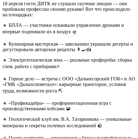
18 апреля гости ДИТК не слушали скучные лекции — они
пробовали профессии своими руками! Вот что происходило
на площадках:
🔹 БПЛА — участники осваивали управление дронами и
впервые поднимали их в воздух 🛸
🔹 Кулинарная мастерская — школьники украшали десерты и
дегустировали авторские рецепты 👨🍳🍰
🔹 Электротехническая зона — реальные профпробы: сборка
схем, работа с приборами⚡️
🔹 Горное дело — встреча с ООО «Дальнегорский ГОК» и АО
«ГМК «Дальполиметалл»: карьерные траектории, условия
труда, возможности роста ⛏️
🔹 «Профикадабра» — профориентационная игра с
производственными кейсами 🧩
🔹 Геологический клуб им. В.А. Татарникова — уникальные
минералы и секреты полевых исследований 🪨
🔹 Центр занятости — презентация «Атласа востребованных