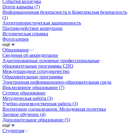
События колледжа
Центр карьеры
(7)
Информационная безопасность и Комплексная безопасность
(1)
Антитеррористическая защищенность
Противодействие коррупции
Историческая справка
Фотогалерея
ещё
Образование
Сведения об аккредитации
Адаптированные основные профессиональные
образовательные программы СПО
Международное сотрудничество
Образовательные программы
Электронная информационно-образовательная среда
Инклюзивное образование
(7)
Сетевое образование
Методическая работа
(3)
Учебно-производственная работа
(3)
Воспитание,социализация. Молодежная политика
Заочное обучение
(4)
Дополнительное образование
(5)
ещё
Студентам