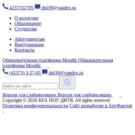
4237332705
dpl39@yandex.ru
О колледже
Образование
Студентам
Абитуриентам
Выпускникам
Контакты
Образовательная платформа Moodle
Образовательная
платформа Moodle
(42373) 3-27-05
dpl39@yandex.ru
Версия для слабовидящих
Версия для слабовидящих
Copyright © 2026
КГА ПОУ ДИТК
All rights reserved
Политика конфиденциальности
Сайт разработан в АртФактор