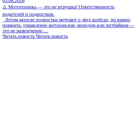
03.08.2026
⚠️ Мототехника — это не игрушка! Ответственность
родителей и подростков.
Летом многие подростки мечтают о двух колёсах, но важно
помнить: управление мотоциклом, мопедом или питбайком —
это не развлечение,…
Читать новость
Читать новость