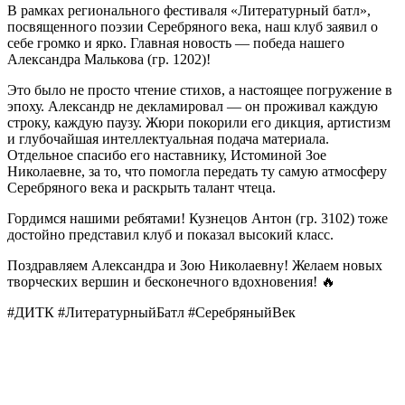
В рамках регионального фестиваля «Литературный батл»,
посвященного поэзии Серебряного века, наш клуб заявил о
себе громко и ярко. Главная новость — победа нашего
Александра Малькова (гр. 1202)!
Это было не просто чтение стихов, а настоящее погружение в
эпоху. Александр не декламировал — он проживал каждую
строку, каждую паузу. Жюри покорили его дикция, артистизм
и глубочайшая интеллектуальная подача материала.
Отдельное спасибо его наставнику, Истоминой Зое
Николаевне, за то, что помогла передать ту самую атмосферу
Серебряного века и раскрыть талант чтеца.
Гордимся нашими ребятами! Кузнецов Антон (гр. 3102) тоже
достойно представил клуб и показал высокий класс.
Поздравляем Александра и Зою Николаевну! Желаем новых
творческих вершин и бесконечного вдохновения! 🔥
#ДИТК #ЛитературныйБатл #СеребряныйВек