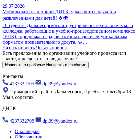
29.07.2026
Мобильный планетарий ДИТК: яркое лето с наукой и
развлечениями для детей! 🌟🌍
Студенты Дальнегорского индустриально-технологического
колледжа, работающие в учебно-производственном комплексе
(УПК) , продолжают радовать юных зрителей уникальным
форматом познавательного досуга. 🚀…
Читать новость
Читать новость
Есть предложения по организации учебного процесса
или
знаете, как сделать колледж лучше?
Написать о проблеме
Написать о проблеме
Контакты
4237332705
dpl39@yandex.ru
Приморский край, г. Дальнегорск, Пр. 50-лет Октября 18
Мы в соцсетях
ДИТК
4237332705
dpl39@yandex.ru
О колледже
Образование