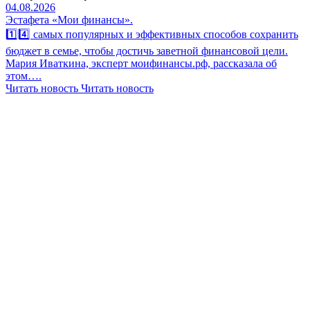
04.08.2026
Эстафета «Мои финансы».
1️⃣4️⃣ самых популярных и эффективных способов сохранить
бюджет в семье, чтобы достичь заветной финансовой цели.
Мария Иваткина, эксперт моифинансы.рф, рассказала об
этом….
Читать новость
Читать новость