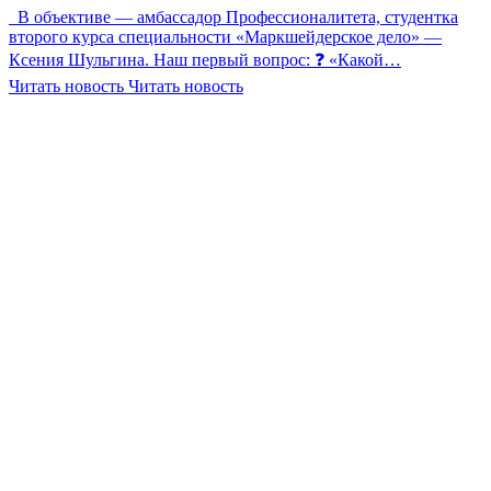
В объективе — амбассадор Профессионалитета, студентка
второго курса специальности «Маркшейдерское дело» —
Ксения Шульгина. Наш первый вопрос: ❓ «Какой…
Читать новость
Читать новость