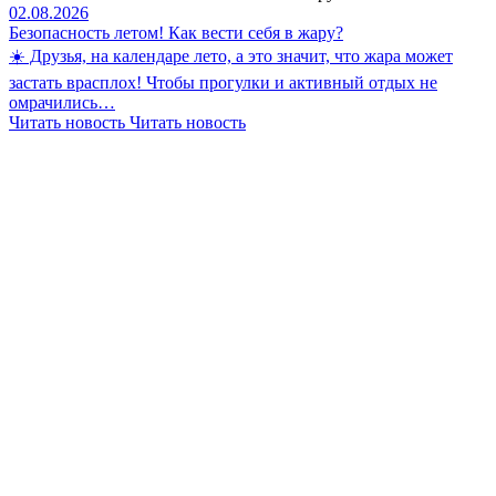
02.08.2026
Безопасность летом! Как вести себя в жару?
☀️ Друзья, на календаре лето, а это значит, что жара может
застать врасплох! Чтобы прогулки и активный отдых не
омрачились…
Читать новость
Читать новость