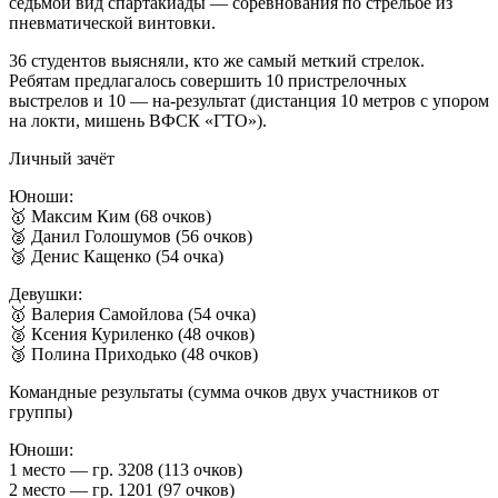
седьмой вид спартакиады — соревнования по стрельбе из
пневматической винтовки.
36 студентов выясняли, кто же самый меткий стрелок.
Ребятам предлагалось совершить 10 пристрелочных
выстрелов и 10 — на-результат (дистанция 10 метров с упором
на локти, мишень ВФСК «ГТО»).
Личный зачёт
Юноши:
🥇 Максим Ким (68 очков)
🥈 Данил Голошумов (56 очков)
🥉 Денис Кащенко (54 очка)
Девушки:
🥇 Валерия Самойлова (54 очка)
🥈 Ксения Куриленко (48 очков)
🥉 Полина Приходько (48 очков)
Командные результаты (сумма очков двух участников от
группы)
Юноши:
1 место — гр. 3208 (113 очков)
2 место — гр. 1201 (97 очков)