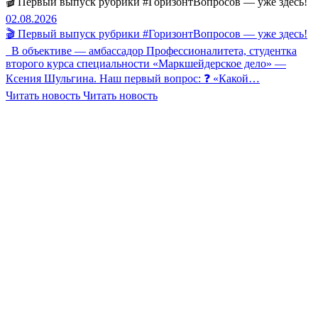
🎬 Первый выпуск рубрики #ГоризонтВопросов — уже здесь!
02.08.2026
🎬 Первый выпуск рубрики #ГоризонтВопросов — уже здесь!
В объективе — амбассадор Профессионалитета, студентка
второго курса специальности «Маркшейдерское дело» —
Ксения Шульгина. Наш первый вопрос: ❓ «Какой…
Читать новость
Читать новость