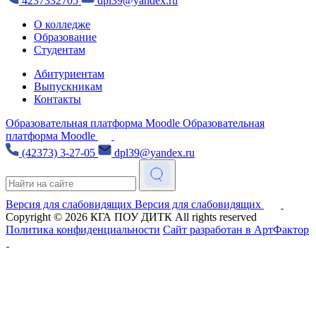
4237332705
dpl39@yandex.ru
О колледже
Образование
Студентам
Абитуриентам
Выпускникам
Контакты
Образовательная платформа Moodle
Образовательная
платформа Moodle
(42373) 3-27-05
dpl39@yandex.ru
Версия для слабовидящих
Версия для слабовидящих
Copyright © 2026
КГА ПОУ ДИТК
All rights reserved
Политика конфиденциальности
Сайт разработан в АртФактор