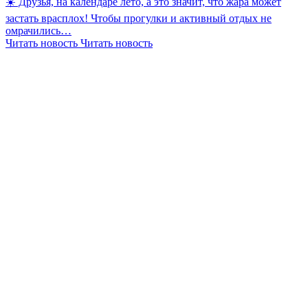
☀️ Друзья, на календаре лето, а это значит, что жара может
застать врасплох! Чтобы прогулки и активный отдых не
омрачились…
Читать новость
Читать новость