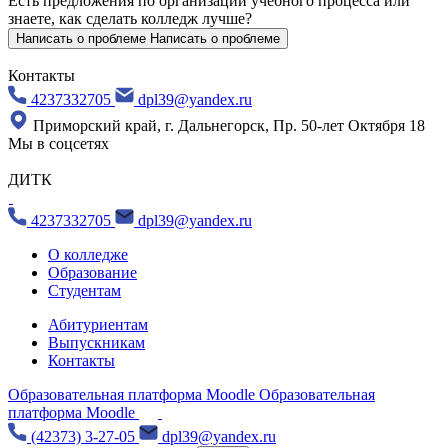
Есть предложения по организации учебного процесса
или
знаете, как сделать колледж лучше?
Написать о проблеме
Написать о проблеме
Контакты
4237332705
dpl39@yandex.ru
Приморский край, г. Дальнегорск, Пр. 50-лет Октября 18
Мы в соцсетях
ДИТК
4237332705
dpl39@yandex.ru
О колледже
Образование
Студентам
Абитуриентам
Выпускникам
Контакты
Образовательная платформа Moodle
Образовательная
платформа Moodle
(42373) 3-27-05
dpl39@yandex.ru