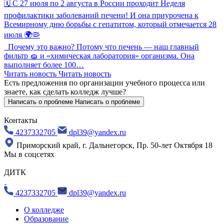
🗓️ С 27 июля по 2 августа в России проходит Неделя
профилактики заболеваний печени! И она приурочена к
Всемирному дню борьбы с гепатитом, который отмечается 28
июля 🌍🦠
Почему это важно? Потому что печень — наш главный
фильтр 🧽 и «химическая лаборатория» организма. Она
выполняет более 100…
Читать новость
Читать новость
Есть предложения по организации учебного процесса
или
знаете, как сделать колледж лучше?
Написать о проблеме
Написать о проблеме
Контакты
4237332705
dpl39@yandex.ru
Приморский край, г. Дальнегорск, Пр. 50-лет Октября 18
Мы в соцсетях
ДИТК
4237332705
dpl39@yandex.ru
О колледже
Образование