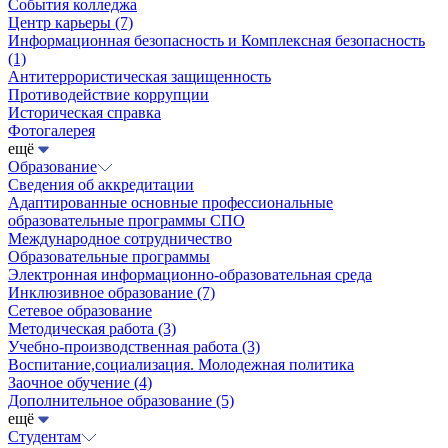
События колледжа
Центр карьеры
(7)
Информационная безопасность и Комплексная безопасность
(1)
Антитеррористическая защищенность
Противодействие коррупции
Историческая справка
Фотогалерея
ещё
Образование
Сведения об аккредитации
Адаптированные основные профессиональные
образовательные программы СПО
Международное сотрудничество
Образовательные программы
Электронная информационно-образовательная среда
Инклюзивное образование
(7)
Сетевое образование
Методическая работа
(3)
Учебно-производственная работа
(3)
Воспитание,социализация. Молодежная политика
Заочное обучение
(4)
Дополнительное образование
(5)
ещё
Студентам