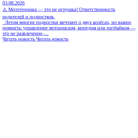
03.08.2026
⚠️ Мототехника — это не игрушка! Ответственность
родителей и подростков.
Летом многие подростки мечтают о двух колёсах, но важно
помнить: управление мотоциклом, мопедом или питбайком —
это не развлечение,…
Читать новость
Читать новость