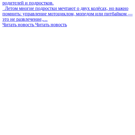
родителей и подростков.
Летом многие подростки мечтают о двух колёсах, но важно
помнить: управление мотоциклом, мопедом или питбайком —
это не развлечение,…
Читать новость
Читать новость