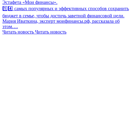
Эстафета «Мои финансы».
1️⃣4️⃣ самых популярных и эффективных способов сохранить
бюджет в семье, чтобы достичь заветной финансовой цели.
Мария Иваткина, эксперт моифинансы.рф, рассказала об
этом….
Читать новость
Читать новость