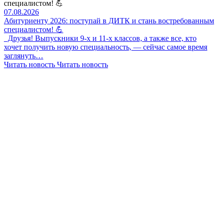
специалистом! 💪
07.08.2026
Абитуриенту 2026: поступай в ДИТК и стань востребованным
специалистом! 💪
Друзья! Выпускники 9-х и 11-х классов, а также все, кто
хочет получить новую специальность, — сейчас самое время
заглянуть…
Читать новость
Читать новость