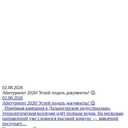
02.08.2026
Абитуриент 2026! Успей подать документы! 🤔
02.08.2026
Абитуриент 2026! Успей подать документы! 🤔
Приёмная кампания в Дальнегорском индустриально-
технологическом колледже идёт полным ходом. На несколько
направлений уже сложился высокий конкурс — заявлений
поступает…