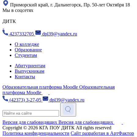
Приморский край, г. Дальнегорск, Пр. 50-лет Октября 18
Мы в соцсетях
ДИТК
4237332705
dpl39@yandex.ru
О колледже
Образование
Студентам
Абитуриентам
Выпускникам
Контакты
Образовательная платформа Moodle
Образовательная
платформа Moodle
(42373) 3-27-05
dpl39@yandex.ru
Версия для слабовидящих
Версия для слабовидящих
Copyright © 2026
КГА ПОУ ДИТК
All rights reserved
Политика конфиденциальности
Сайт разработан в АртФактор