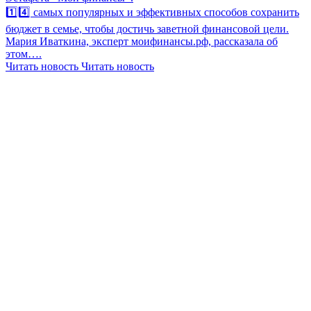
1️⃣4️⃣ самых популярных и эффективных способов сохранить
бюджет в семье, чтобы достичь заветной финансовой цели.
Мария Иваткина, эксперт моифинансы.рф, рассказала об
этом….
Читать новость
Читать новость