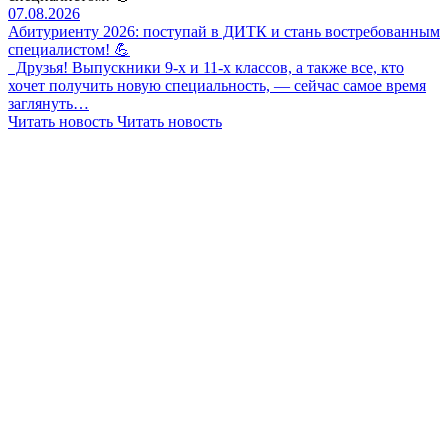
07.08.2026
Абитуриенту 2026: поступай в ДИТК и стань востребованным
специалистом! 💪
Друзья! Выпускники 9-х и 11-х классов, а также все, кто
хочет получить новую специальность, — сейчас самое время
заглянуть…
Читать новость
Читать новость