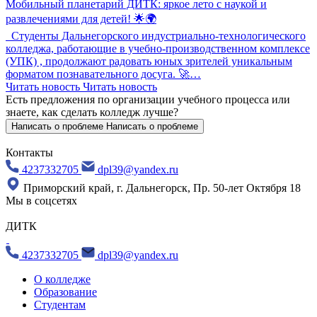
Мобильный планетарий ДИТК: яркое лето с наукой и
развлечениями для детей! 🌟🌍
Студенты Дальнегорского индустриально-технологического
колледжа, работающие в учебно-производственном комплексе
(УПК) , продолжают радовать юных зрителей уникальным
форматом познавательного досуга. 🚀…
Читать новость
Читать новость
Есть предложения по организации учебного процесса
или
знаете, как сделать колледж лучше?
Написать о проблеме
Написать о проблеме
Контакты
4237332705
dpl39@yandex.ru
Приморский край, г. Дальнегорск, Пр. 50-лет Октября 18
Мы в соцсетях
ДИТК
4237332705
dpl39@yandex.ru
О колледже
Образование
Студентам