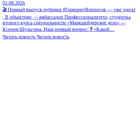
02.08.2026
🎬 Первый выпуск рубрики #ГоризонтВопросов — уже здесь!
В объективе — амбассадор Профессионалитета, студентка
второго курса специальности «Маркшейдерское дело» —
Ксения Шульгина. Наш первый вопрос: ❓ «Какой…
Читать новость
Читать новость