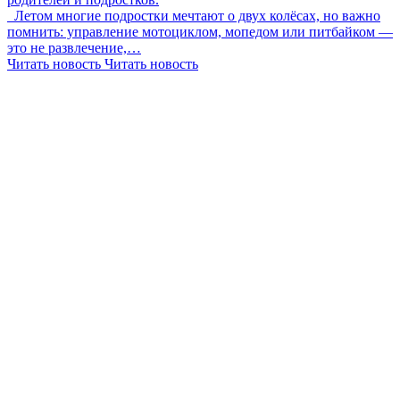
Летом многие подростки мечтают о двух колёсах, но важно
помнить: управление мотоциклом, мопедом или питбайком —
это не развлечение,…
Читать новость
Читать новость