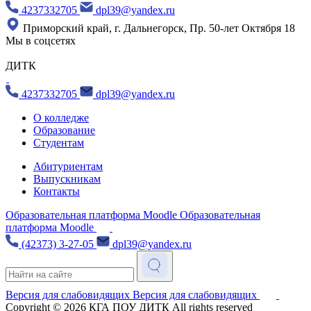
4237332705
dpl39@yandex.ru
Приморский край, г. Дальнегорск, Пр. 50-лет Октября 18
Мы в соцсетях
ДИТК
4237332705
dpl39@yandex.ru
О колледже
Образование
Студентам
Абитуриентам
Выпускникам
Контакты
Образовательная платформа Moodle
Образовательная
платформа Moodle
(42373) 3-27-05
dpl39@yandex.ru
Версия для слабовидящих
Версия для слабовидящих
Copyright © 2026
КГА ПОУ ДИТК
All rights reserved