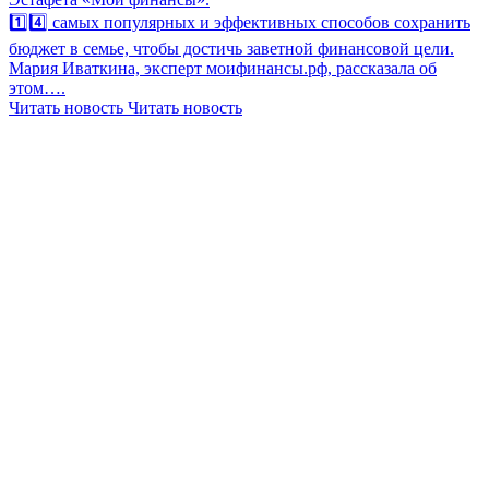
1️⃣4️⃣ самых популярных и эффективных способов сохранить
бюджет в семье, чтобы достичь заветной финансовой цели.
Мария Иваткина, эксперт моифинансы.рф, рассказала об
этом….
Читать новость
Читать новость