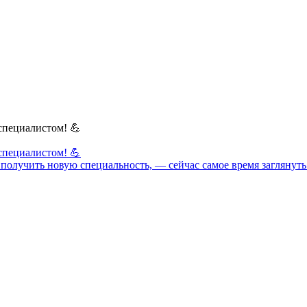
специалистом! 💪
специалистом! 💪
ет получить новую специальность, — сейчас самое время загляну