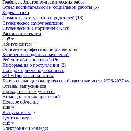
График лабораторно-практических работ
Отдел воспитательной и социальной работы
(5)
Кодекс этики
Памятки для студентов и родителей
(16)
Студенческое самоуправление
Студенческий Спортивный Клуб
Расписание секций
ещё
Абитуриентам
Описание профессий/специальностей
Количество поданных заявлений
Рейтинг абитуриентов 2026
Информация о поступлении
(2)
Порядок приема обучающихся
ФП «Профессионалитет»
Контрольные цифры приёма на бюджетные места 2026-2027 уч.
Отзывы выпускников
Приходите к нам учиться!
Атлас доступных профессий
Целевое обучение
ещё
Выпускникам
Центр карьеры
ещё
Электронный колледж