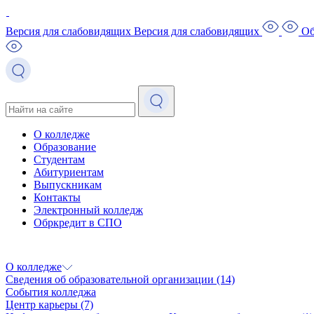
Версия для слабовидящих
Версия для слабовидящих
Об
О колледже
Образование
Студентам
Абитуриентам
Выпускникам
Контакты
Электронный колледж
Обркредит в СПО
О колледже
Сведения об образовательной организации
(14)
События колледжа
Центр карьеры
(7)